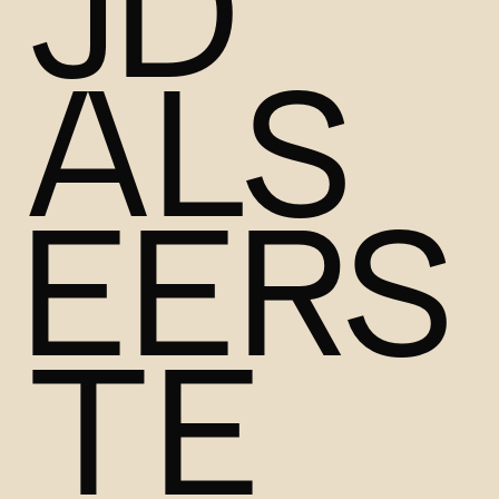
JD
ALS
EERS
TE